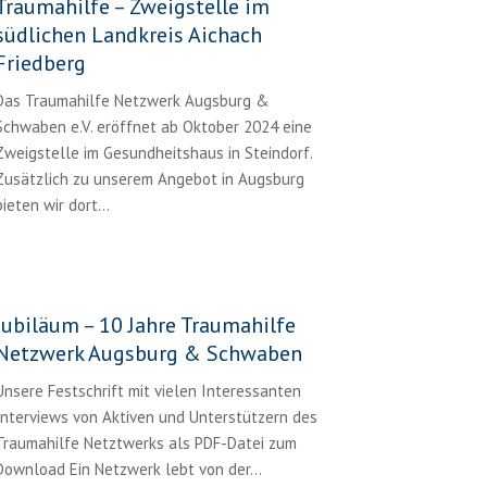
Traumahilfe – Zweigstelle im
südlichen Landkreis Aichach
Friedberg
Das Traumahilfe Netzwerk Augsburg &
Schwaben e.V. eröffnet ab Oktober 2024 eine
Zweigstelle im Gesundheitshaus in Steindorf.
Zusätzlich zu unserem Angebot in Augsburg
bieten wir dort…
Jubiläum – 10 Jahre Traumahilfe
Netzwerk Augsburg & Schwaben
Unsere Festschrift mit vielen Interessanten
Interviews von Aktiven und Unterstützern des
Traumahilfe Netztwerks als PDF-Datei zum
Download Ein Netzwerk lebt von der...