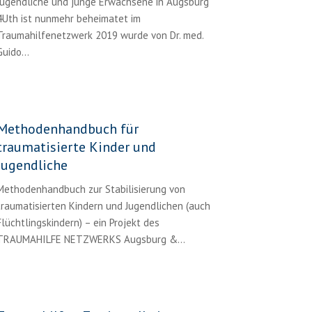
Jugendliche und junge Erwachsene in Augsburg
4Uth ist nunmehr beheimatet im
Traumahilfenetzwerk 2019 wurde von Dr. med.
Guido...
Methodenhandbuch für
traumatisierte Kinder und
Jugendliche
Methodenhandbuch zur Stabilisierung von
traumatisierten Kindern und Jugendlichen (auch
Flüchtlingskindern) – ein Projekt des
TRAUMAHILFE NETZWERKS Augsburg &...