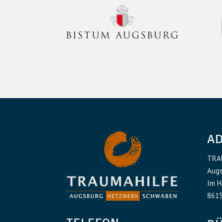
A
TRA
Augs
Im H
8615