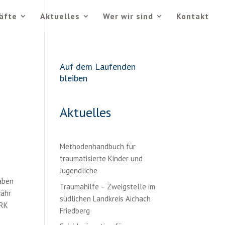
äfte
Aktuelles
Wer wir sind
Kontakt
Auf dem Laufenden
bleiben
Aktuelles
Methodenhandbuch für
traumatisierte Kinder und
Jugendliche
aben
Traumahilfe – Zweigstelle im
währ
südlichen Landkreis Aichach
ERK
Friedberg