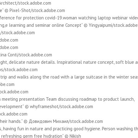
 Architect/stock.adobe.com
le“ © Pixel-Shot/stock.adobe.com
ference for protection covid-19.woman watching laptop webinar vide
ing,e learning and seminar online Concept“ © Yingyaipumi/stock.adob
ot/stock.adobe.com
adobe.com
adobe.com
tina Conti/stock.adobe.com
ght, delicate nature details. Inspirational nature concept, soft blue 
os/stock.adobe.com
a trip and walks along the road with a large suitcase in the winter se
obe.com
tock.adobe.com
rm meeting presentation Team discussing roadmap to product launch,
s development“ © whyframeshot/stock.adobe.com
ock.adobe.com
f their hands.“ © Довидович Михаил/stock.adobe.com
, having fun in nature and practicing good hygiene. Person washing th
d refreshing germ free hydration“ © Nikish