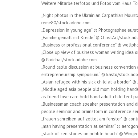
Weitere Mitarbeiterfotos und Fotos vom Haus To
„Night photos in the Ukrainian Carpathian Mounta
reme80/stock.adobe.com
„Depression in young age“ © Photographee.eu/s
„Familie gemalt mit Kreide“ © ChristArt/stock.a
„Business or professional conference“ © wellph
„Close up view of business woman writing idea or 
© Parichat/stock.adobe.com
„Round table discussion at business convention 
entrepreneurship symposium.“ © kasto/stock.ad
„Asian refugee with his sick child at a border“ 
„Middle aged asia people old mom holding hands
as friend love care hold hand adult child feel pa
„Businessman coach speaker presentation and di
people seminar and brainstorm in conference se
„frauen schreiben auf zettel am fenster“ © con
„man having presentation at seminar“ © aerogo
„stack of zen stones on pebble beach“ © Winge