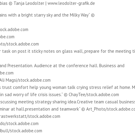
bias © Tanja Leodolter | www.leodolter-grafik.de
ins with a bright starry sky and the Milky Way“ ©
tock.adobe.com
dobe.com
oto/stock.adobe.com
task on post it sticky notes on glass wall, prepare for the meeting ti
and Presentation. Audience at the conference hall. Business and
obe.com
© Ali Magsi/stock.adobe.com
 trust comfort help young woman talk crying stress relief at home.
in sad worry of life crisis issues.“ © ChayTee/stock.adobe.com
scussing meeting strategy sharing idea.Creative team casual busines
minar at hall.presentation and teamwork“ © Art_Photo/stock.adobe.
trastwerkstatt/stock.adobe.com
ndo/stock.adobe.com
dbull/stock.adobe.com