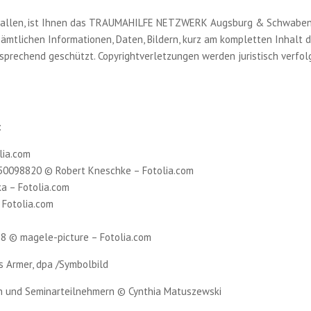
uffallen, ist Ihnen das TRAUMAHILFE NETZWERK Augsburg & Schwaben
sämtlichen Informationen, Daten, Bildern, kurz am kompletten Inhalt 
ntsprechend geschützt. Copyrightverletzungen werden juristisch verfol
:
lia.com
#50098820 © Robert Kneschke – Fotolia.com
a – Fotolia.com
 Fotolia.com
58 © magele-picture – Fotolia.com
s Armer, dpa /Symbolbild
n und Seminarteilnehmern © Cynthia Matuszewski