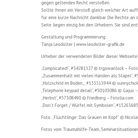
gegen geltendes Recht verstoßen.
Sollte Ihnen ein Verstoß gleich welcher Art a
für eine kurze Nachricht dankbar. Die Rechte an 
Seite liegen einzig bei den Urhebern. Sie sind e
Gestaltung und Programmierung:
Tanja Leodolter | www.leodolter-grafik.de
Urheber der verwendeten Bilder dieser Webseite
„Complicated!“, #34281327 © trgowanlock – Foto
„Zusammenhalt mit vielen Händen als Stapel“, 
„
Holzschild im Boden
„, #
133313944
© sunnychick
„Telephone keypad detail“, #50103086 © Gajus –
„Herbst“, #57308490 © Friedberg – Fotolia.com
„Don´t Forget / Würfel mit Symbolen“, #1526368
Foto: „Flüchtlinge: Das Grauen im Kopf“ © Nicola
Fotos vom Traumahilfe-Team, Seminarsituatione