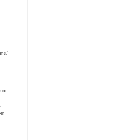
me.“
 Mum
s
com