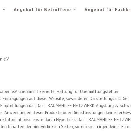
e
Angebot für Betroffene
Angebot für Fachkr
n e.V
n e.V übernimmt keinerlei Haftung für Übermittlungsfehler,
d Eintragungen auf dieser Website, sowie deren Darstellungsart. Die
ine Empfehlungen dar. Das TRAUMAHILFE NETZWERK Augsburg & Schw
oder Anwendungen dieser Produkte oder Dienstleistungen keinerlei Ge
dere Informationsdienste durch Hyperlinks. Das TRAUMAHILFE NETZW
en Inhalten der hier verlinkten Seiten, sofern sie in irgendeiner Form