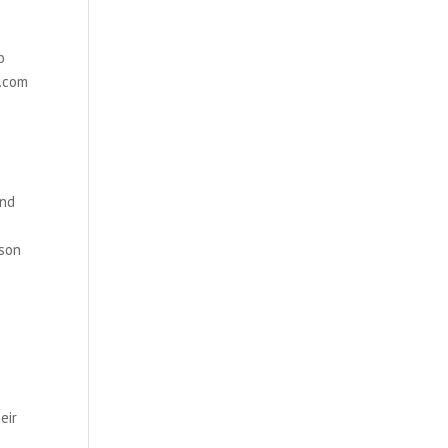
o
e.com
and
ason
eir