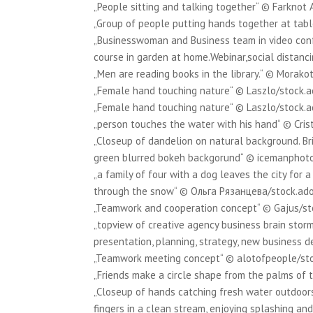
„People sitting and talking together“ © Farknot
„Group of people putting hands together at tab
„Businesswoman and Business team in video con
course in garden at home.Webinar,social distanc
„Men are reading books in the library.“ © Morak
„Female hand touching nature“ © Laszlo/stock.
„Female hand touching nature“ © Laszlo/stock.
„person touches the water with his hand“ © Cris
„Closeup of dandelion on natural background. Bri
green blurred bokeh backgorund“ © icemanphot
„a family of four with a dog leaves the city for 
through the snow“ © Ольга Рязанцева/stock.ad
„Teamwork and cooperation concept“ © Gajus/s
„topview of creative agency business brain sto
presentation, planning, strategy, new busines
„Teamwork meeting concept“ © alotofpeople/st
„Friends make a circle shape from the palms o
„Closeup of hands catching fresh water outdoors
fingers in a clean stream, enjoying splashing an