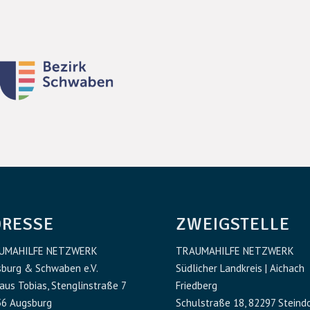
DRESSE
ZWEIGSTELLE
UMAHILFE NETZWERK
TRAUMAHILFE NETZWERK
burg & Schwaben e.V.
Südlicher Landkreis | Aichach
aus Tobias, Stenglinstraße 7
Friedberg
6 Augsburg
Schulstraße 18, 82297 Steind