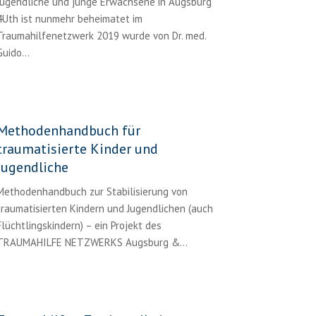
Jugendliche und junge Erwachsene in Augsburg
4Uth ist nunmehr beheimatet im
Traumahilfenetzwerk 2019 wurde von Dr. med.
Guido...
Methodenhandbuch für
traumatisierte Kinder und
Jugendliche
Methodenhandbuch zur Stabilisierung von
traumatisierten Kindern und Jugendlichen (auch
Flüchtlingskindern) – ein Projekt des
TRAUMAHILFE NETZWERKS Augsburg &...