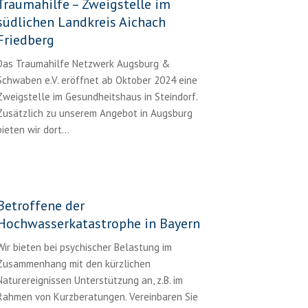
Traumahilfe – Zweigstelle im
südlichen Landkreis Aichach
Friedberg
Das Traumahilfe Netzwerk Augsburg &
Schwaben e.V. eröffnet ab Oktober 2024 eine
Zweigstelle im Gesundheitshaus in Steindorf.
Zusätzlich zu unserem Angebot in Augsburg
bieten wir dort…
Betroffene der
Hochwasserkatastrophe in Bayern
Wir bieten bei psychischer Belastung im
Zusammenhang mit den kürzlichen
Naturereignissen Unterstützung an, z.B. im
Rahmen von Kurzberatungen. Vereinbaren Sie