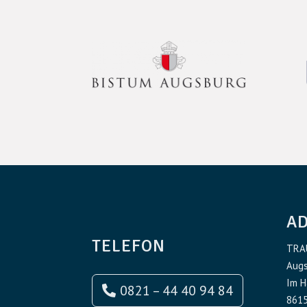
A
TELEFON
TRA
Augs
Im H
0821 – 44 40 94 84
8615